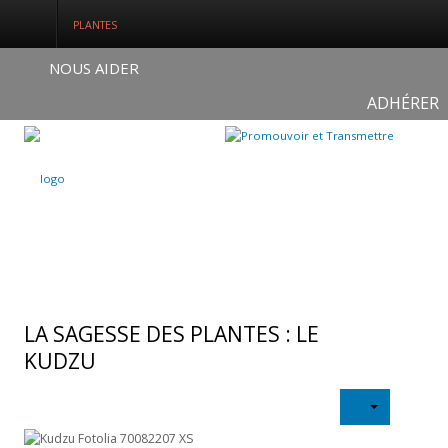
PLANTES
NOUS AIDER
ADHÉRER
Connexion
S'enregistrer
ACCUEIL
QUI SOMMES-NOUS ?
NOS ACTUALITÉS
LA SAGESSE DES PLANTES : LE
NOS FORMATIONS
KUDZU
NOS DOSSIERS
Médias