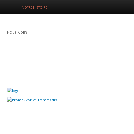
NOTRE HISTOIRE
Connexion
NOUS AIDER
S'enregistrer
ADHÉRER
ACCUEIL
QUI SOMMES-NOUS ?
NOS ACTUALITÉS
NOS FORMATIONS
NOS DOSSIERS
Médias