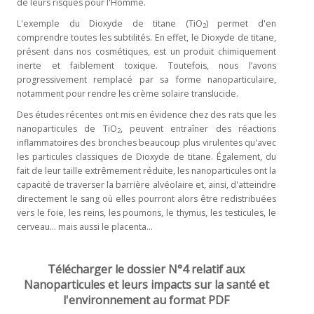
de leurs risques pour l'Homme.
L'exemple du Dioxyde de titane (TiO
) permet d'en
2
comprendre toutes les subtilités. En effet, le Dioxyde de titane,
présent dans nos cosmétiques, est un produit chimiquement
inerte et faiblement toxique. Toutefois, nous l’avons
progressivement remplacé par sa forme nanoparticulaire,
notamment pour rendre les crème solaire translucide.
Des études récentes ont mis en évidence chez des rats que les
nanoparticules de TiO
, peuvent entraîner des réactions
2
inflammatoires des bronches beaucoup plus virulentes qu'avec
les particules classiques de Dioxyde de titane. Également, du
fait de leur taille extrêmement réduite, les nanoparticules ont la
capacité de traverser la barrière alvéolaire et, ainsi, d'atteindre
directement le sang où elles pourront alors être redistribuées
vers le foie, les reins, les poumons, le thymus, les testicules, le
cerveau... mais aussi le placenta...
Télécharger le dossier N°4 relatif aux
Nanoparticules et leurs impacts sur la santé et
l'environnement au format PDF