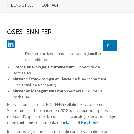
LIENS UTILES
CONTACT
NOS
DOSSIERS
Médias
OSES JENNIFER
Liens
utiles
Dernière arrivée dans l'association,
Jennifer
est diplômée :
CONTACT
Licence en Biologie, Environnement
(Université de
Bordeaux)
Master
d’
Écotoxicologie
et Chimie de l'Environnement
(Université de Bordeaux)
Master
en
Management
Environnemental (IAE de La
Rochelle)
Et est la fondatrice de POLLENS (Pollution Environnement
Santé), une start-up lancée en 2018, qui a pour principales
missions l'expertise et le conseil en toxicologie, écotoxicologie
et en santé environnementale.
Linkedin
et
Facebook
Jennifer est également, membre du comité scientifique de