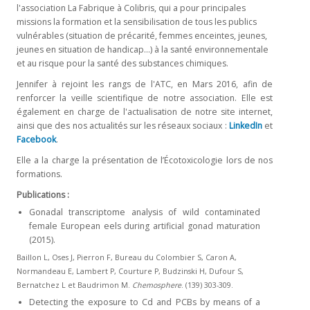
l'association La Fabrique à Colibris, qui a pour principales
missions la formation et la sensibilisation de tous les publics
vulnérables (situation de précarité, femmes enceintes, jeunes,
jeunes en situation de handicap...) à la santé environnementale
et au risque pour la santé des substances chimiques.
Jennifer à rejoint les rangs de l'ATC, en Mars 2016, afin de
renforcer la veille scientifique de notre association. Elle est
également en charge de l'actualisation de notre site internet,
ainsi que des nos actualités sur les réseaux sociaux :
LinkedIn
et
Facebook
.
Elle a la charge la présentation de l’Écotoxicologie lors de nos
formations.
Publications :
Gonadal transcriptome analysis of wild contaminated
female European eels during artificial gonad maturation
(2015).
Baillon L, Oses J, Pierron F, Bureau du Colombier S, Caron A,
Normandeau E, Lambert P, Courture P, Budzinski H, Dufour S,
Bernatchez L et Baudrimon M.
Chemosphere
. (139) 303-309.
Detecting the exposure to Cd and PCBs by means of a