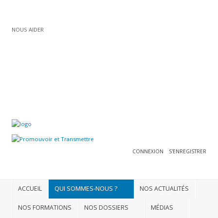
NOUS AIDER
Connexion
ADHÉRER
S'enregistrer
ACCUEIL
QUI
SOMMES-
NOUS
CONNEXION
S'ENREGISTRER
?
NOS
ACTUALITÉS
ACCUEIL
QUI SOMMES-NOUS ?
NOS ACTUALITÉS
NOS
NOS FORMATIONS
NOS DOSSIERS
MÉDIAS
FORMATIONS