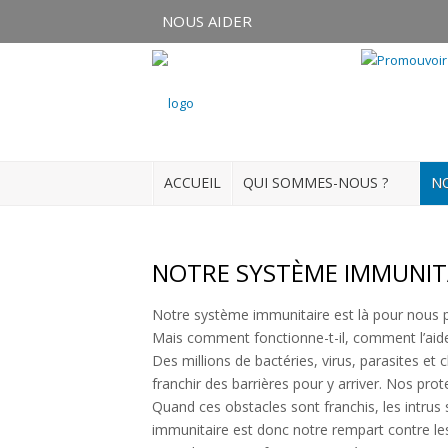
NOUS AIDER
Connexion
S'enregistrer
ACCUEIL
QUI SOMMES-NOUS ?
NO
ACCUEIL
QUI SOMMES-NOUS ?
NOTRE SYSTÈME IMMUNIT
NOS ACTUALITÉS
Notre système immunitaire est là pour nous 
Mais comment fonctionne-t-il, comment l’aid
NOS FORMATIONS
Des millions de bactéries, virus, parasites 
franchir des barrières pour y arriver. Nos prot
NOS DOSSIERS
Quand ces obstacles sont franchis, les intrus
immunitaire est donc notre rempart contre les i
Médias